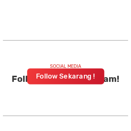
SOCIAL MEDIA
Follow Sekarang !
Follow FOZ di Instagram!