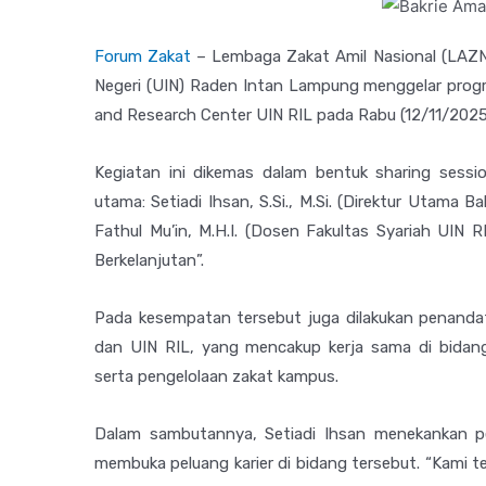
Forum Zakat
– Lembaga Zakat Amil Nasional (LAZ
Negeri (UIN) Raden Intan Lampung menggelar pro
and Research Center UIN RIL pada Rabu (12/11/2025
Kegiatan ini dikemas dalam bentuk sharing sessi
utama: Setiadi Ihsan, S.Si., M.Si. (Direktur Utama 
Fathul Mu’in, M.H.I. (Dosen Fakultas Syariah UI
Berkelanjutan”.
Pada kesempatan tersebut juga dilakukan penand
dan UIN RIL, yang mencakup kerja sama di bidang
serta pengelolaan zakat kampus.
Dalam sambutannya, Setiadi Ihsan menekankan 
membuka peluang karier di bidang tersebut. “Kami 