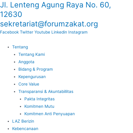
Jl. Lenteng Agung Raya No. 60,
Lewati
ke
12630
konten
sekretariat@forumzakat.org
Facebook
Twitter
Youtube
Linkedin
Instagram
Tentang
Tentang Kami
Anggota
Bidang & Program
Kepengurusan
Core Value
Transparansi & Akuntabillitas
Pakta Integritas
Komitmen Mutu
Komitmen Anti Penyuapan
LAZ Berizin
Kebencanaan