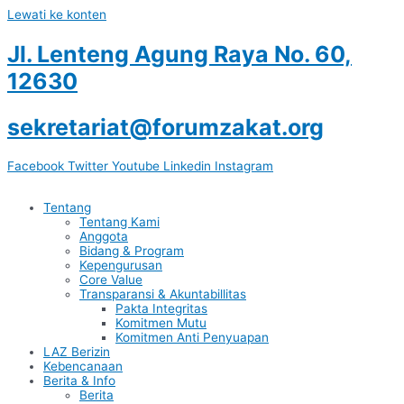
Lewati ke konten
Jl. Lenteng Agung Raya No. 60,
12630
sekretariat@forumzakat.org
Facebook
Twitter
Youtube
Linkedin
Instagram
Tentang
Tentang Kami
Anggota
Bidang & Program
Kepengurusan
Core Value
Transparansi & Akuntabillitas
Pakta Integritas
Komitmen Mutu
Komitmen Anti Penyuapan
LAZ Berizin
Kebencanaan
Berita & Info
Berita