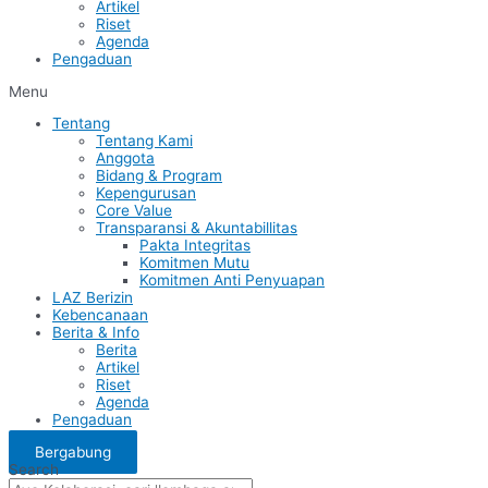
Artikel
Riset
Agenda
Pengaduan
Menu
Tentang
Tentang Kami
Anggota
Bidang & Program
Kepengurusan
Core Value
Transparansi & Akuntabillitas
Pakta Integritas
Komitmen Mutu
Komitmen Anti Penyuapan
LAZ Berizin
Kebencanaan
Berita & Info
Berita
Artikel
Riset
Agenda
Pengaduan
Bergabung
Search