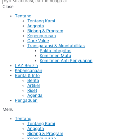
Close
Tentang
Tentang Kami
Anggota
Bidang & Program
Kepengurusan
Core Value
Transparansi & Akuntabillitas
Pakta Integritas
Komitmen Mutu
Komitmen Anti Penyuapan
LAZ Berizin
Kebencanaan
Berita & Info
Berita
Artikel
Riset
Agenda
Pengaduan
Menu
Tentang
Tentang Kami
Anggota
Bidang & Program
Kepengurusan