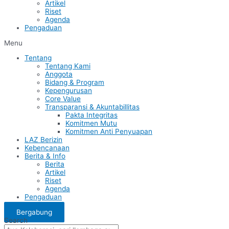
Artikel
Riset
Agenda
Pengaduan
Menu
Tentang
Tentang Kami
Anggota
Bidang & Program
Kepengurusan
Core Value
Transparansi & Akuntabillitas
Pakta Integritas
Komitmen Mutu
Komitmen Anti Penyuapan
LAZ Berizin
Kebencanaan
Berita & Info
Berita
Artikel
Riset
Agenda
Pengaduan
Bergabung
Search