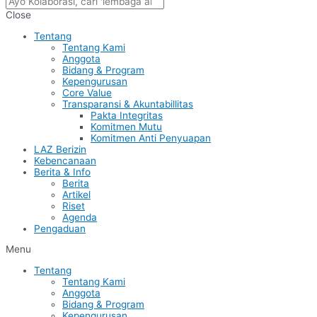
Close
Tentang
Tentang Kami
Anggota
Bidang & Program
Kepengurusan
Core Value
Transparansi & Akuntabillitas
Pakta Integritas
Komitmen Mutu
Komitmen Anti Penyuapan
LAZ Berizin
Kebencanaan
Berita & Info
Berita
Artikel
Riset
Agenda
Pengaduan
Menu
Tentang
Tentang Kami
Anggota
Bidang & Program
Kepengurusan