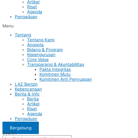
Artikel
Riset
Agenda
Pengaduan
Menu
Tentang
Tentang Kami
Anggota
Bidang & Program
Kepengurusan
Core Value
Transparansi & Akuntabillitas
Pakta Integritas
Komitmen Mutu
Komitmen Anti Penyuapan
LAZ Berizin
Kebencanaan
Berita & Info
Berita
Artikel
Riset
Agenda
Pengaduan
Bergabung
Search