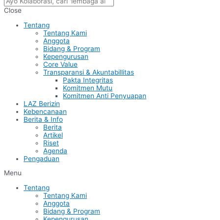
Close
Tentang
Tentang Kami
Anggota
Bidang & Program
Kepengurusan
Core Value
Transparansi & Akuntabillitas
Pakta Integritas
Komitmen Mutu
Komitmen Anti Penyuapan
LAZ Berizin
Kebencanaan
Berita & Info
Berita
Artikel
Riset
Agenda
Pengaduan
Menu
Tentang
Tentang Kami
Anggota
Bidang & Program
Kepengurusan