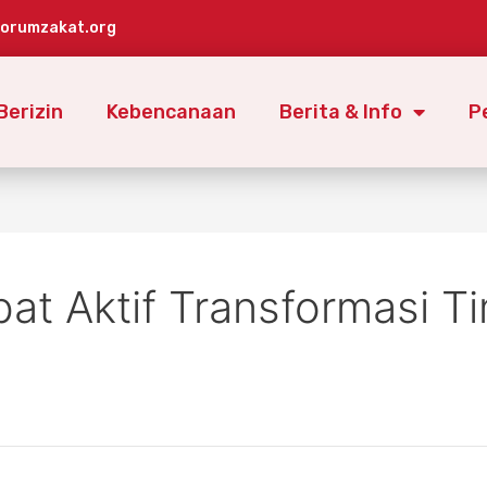
forumzakat.org
Berizin
Kebencanaan
Berita & Info
P
bat Aktif Transformasi T