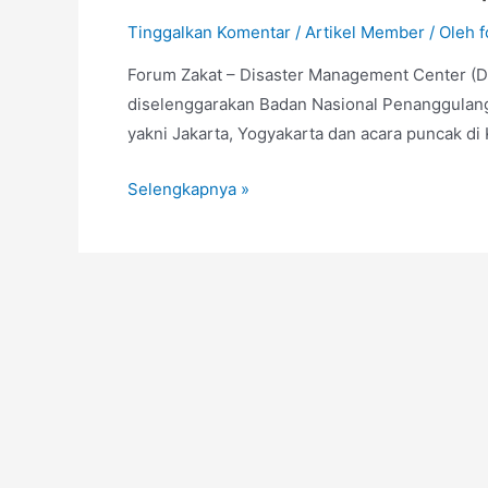
Tinggalkan Komentar
/
Artikel Member
/ Oleh
f
Forum Zakat – Disaster Management Center (D
diselenggarakan Badan Nasional Penanggulanga
yakni Jakarta, Yogyakarta dan acara puncak di
Keterlibatan
Selengkapnya »
DMC
Dompet
Dhuafa
dalam
Hari
Kesiapsiagaan
Bencana
2024