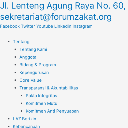
Jl. Lenteng Agung Raya No. 60,
Lewati
ke
sekretariat@forumzakat.org
konten
Facebook
Twitter
Youtube
Linkedin
Instagram
Tentang
Tentang Kami
Anggota
Bidang & Program
Kepengurusan
Core Value
Transparansi & Akuntabillitas
Pakta Integritas
Komitmen Mutu
Komitmen Anti Penyuapan
LAZ Berizin
Kebencanaan