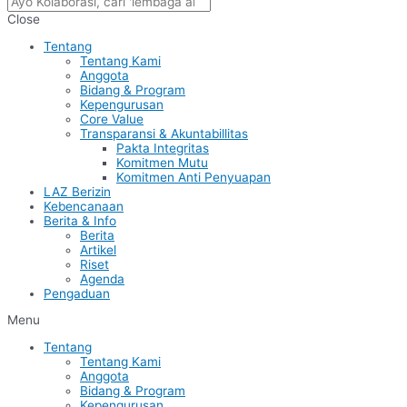
Close
Tentang
Tentang Kami
Anggota
Bidang & Program
Kepengurusan
Core Value
Transparansi & Akuntabillitas
Pakta Integritas
Komitmen Mutu
Komitmen Anti Penyuapan
LAZ Berizin
Kebencanaan
Berita & Info
Berita
Artikel
Riset
Agenda
Pengaduan
Menu
Tentang
Tentang Kami
Anggota
Bidang & Program
Kepengurusan