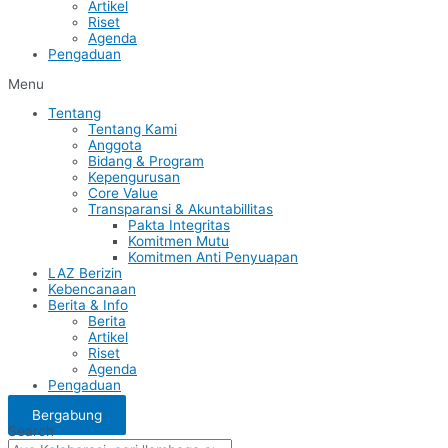
Artikel
Riset
Agenda
Pengaduan
Menu
Tentang
Tentang Kami
Anggota
Bidang & Program
Kepengurusan
Core Value
Transparansi & Akuntabillitas
Pakta Integritas
Komitmen Mutu
Komitmen Anti Penyuapan
LAZ Berizin
Kebencanaan
Berita & Info
Berita
Artikel
Riset
Agenda
Pengaduan
Bergabung
Search