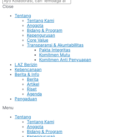
Close
Tentang
Tentang Kami
Anggota
Bidang & Program
Kepengurusan
Core Value
Transparansi & Akuntabillitas
Pakta Integritas
Komitmen Mutu
Komitmen Anti Penyuapan
LAZ Berizin
Kebencanaan
Berita & Info
Berita
Artikel
Riset
Agenda
Pengaduan
Menu
Tentang
Tentang Kami
Anggota
Bidang & Program
Kepengurusan