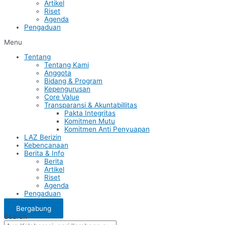
Artikel
Riset
Agenda
Pengaduan
Menu
Tentang
Tentang Kami
Anggota
Bidang & Program
Kepengurusan
Core Value
Transparansi & Akuntabillitas
Pakta Integritas
Komitmen Mutu
Komitmen Anti Penyuapan
LAZ Berizin
Kebencanaan
Berita & Info
Berita
Artikel
Riset
Agenda
Pengaduan
Bergabung
Search