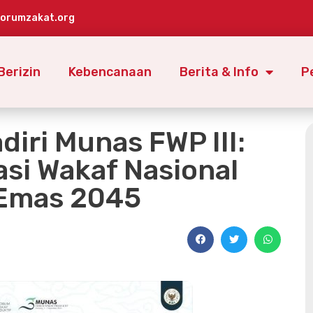
forumzakat.org
Berizin
Kebencanaan
Berita & Info
P
diri Munas FWP III:
si Wakaf Nasional
 Emas 2045