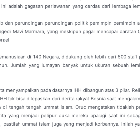
. Ini adalah gagasan perlawanan yang cerdas dari lembaga le
b dan perundingan perundingan politik pemimpin pemimpin ara
ragedi Mavi Marmara, yang meskipun gagal mencapai daratan G
rael.
manusiaan di 140 Negara, didukung oleh lebih dari 500 staff p
rtahun. Jumlah yang lumayan banyak untuk ukuran sebuah l
ta menyampaikan pada dasarnya IHH dibangun atas 3 pilar. Reli
H tak bisa dilepaskan dari derita rakyat Bosnia saat mengalami
 di tengah tengah ummat islam. Oruc mengatakan tidaklah pe
ita yang menjadi pelipur duka mereka apalagi saat ini seba
, pastilah ummat islam juga yang menjadi korbannya. Inilah y