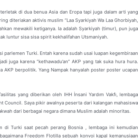
terletak di dua benua Asia dan Eropa tapi juga dalam arti yang
ing diteriakan aktivis muslim “Laa Syarkiyah Wa Laa Ghorbiyah,
ahkan mewakili ketiganya. Ia adalah Syarkiyah (timur), pun juga
k luntur sisa sisa spirit kekhalifahan Utsmaniyah.
parlemen Turki. Entah karena sudah usai luapan kegembiraan
jadi juga karena “kethawadu’an” AKP yang tak suka hura hura.
a AKP berpolitik. Yang Nampak hanyalah poster poster ucapan
silitas yang diberikan oleh IHH İnsani Yardım Vakfı, lembaga
t Council. Saya pikir awalnya peserta dari kalangan mahasiswa
kwah dari berbagai negara dimana Muslim adalah minoritas.
m di Turki saat pecah perang Bosnia , lembaga ini kemudian
 bagaimana Freedom Flotilla sebuah konvoi kapal kemanusiaan