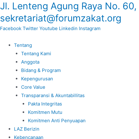
Jl. Lenteng Agung Raya No. 60,
Lewati
ke
sekretariat@forumzakat.org
konten
Facebook
Twitter
Youtube
Linkedin
Instagram
Tentang
Tentang Kami
Anggota
Bidang & Program
Kepengurusan
Core Value
Transparansi & Akuntabillitas
Pakta Integritas
Komitmen Mutu
Komitmen Anti Penyuapan
LAZ Berizin
Kebencanaan