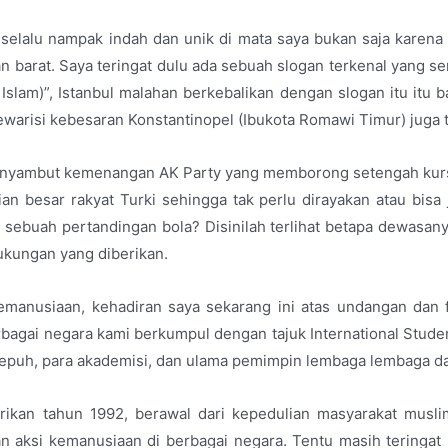
g selalu nampak indah dan unik di mata saya bukan saja karena 
barat. Saya teringat dulu ada sebuah slogan terkenal yang ser
 Islam)”, Istanbul malahan berkebalikan dengan slogan itu itu b
ewarisi kebesaran Konstantinopel (Ibukota Romawi Timur) juga ta
nyambut kemenangan AK Party yang memborong setengah kursi 
n besar rakyat Turki sehingga tak perlu dirayakan atau bisa 
ebuah pertandingan bola? Disinilah terlihat betapa dewasany
ukungan yang diberikan.
emanusiaan, kehadiran saya sekarang ini atas undangan dan fa
bagai negara kami berkumpul dengan tajuk International Studen
sepuh, para akademisi, dan ulama pemimpin lembaga lembaga da
rikan tahun 1992, berawal dari kepedulian masyarakat musli
 aksi kemanusiaan di berbagai negara. Tentu masih teringat