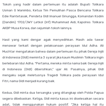
Tokoh yang hadir dalam pertemuan itu adalah Bupati Tolikara
Usman G Wanimbo, Ketua Tim Pemulihan Pasca Bencana Tolikara
Edie Rantetasak, Pendeta GIdI Imanuel Ginungga, Komandan Kodim
(Dandim) 1702/JWY Letkol (Inf) Muhammad Aidi, Kapolres Tolikara
AKBP Musa Korwa, dan sejumlah tokoh lainnya.
Hasil yang kami dengar agak menyedihkan. Masih ada tawar
menawar terkait dengan pelaksanaan perayaan Idul Adha. Ali
Muchtar mengatakan bahwa dalam pertemuan itu pihak Gereja Injili
di Indonesia (GIdI) meminta 3 syarat jika kaum Muslimin Tolikara ingin
berlebaran Idul Adha. “Pertama, mereka minta nama baik Gereja Injili
di Indonesia (GIdI) dibersihkan,” ujar Ali. Pasalnya, pihak GIdI
mengaku sejak meletusnya Tragedi Tolikara pada perayaan Idul
Fitri, nama GIdI menjadi kurang baik.
Kedua, GIdI minta dua tersangka yang ditangkap oleh Polda Papua
segera dibebaskan. Ketiga, GIdI minta kasus ini diselesaikan secara
adat, tidak menggunakan hukum positif. “Jika ketiga hal itu