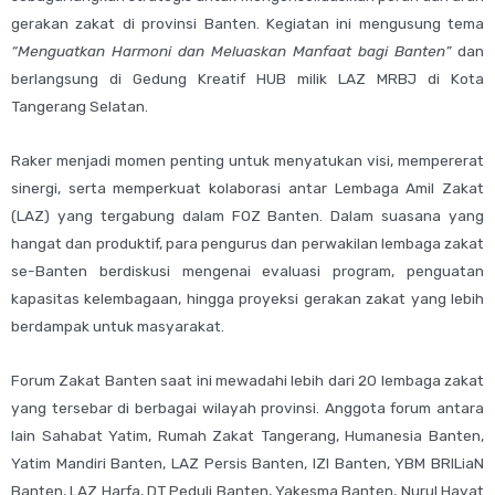
gerakan zakat di provinsi Banten. Kegiatan ini mengusung tema
“Menguatkan Harmoni dan Meluaskan Manfaat bagi Banten”
dan
berlangsung di Gedung Kreatif HUB milik LAZ MRBJ di Kota
Tangerang Selatan.
Raker menjadi momen penting untuk menyatukan visi, mempererat
sinergi, serta memperkuat kolaborasi antar Lembaga Amil Zakat
(LAZ) yang tergabung dalam FOZ Banten. Dalam suasana yang
hangat dan produktif, para pengurus dan perwakilan lembaga zakat
se-Banten berdiskusi mengenai evaluasi program, penguatan
kapasitas kelembagaan, hingga proyeksi gerakan zakat yang lebih
berdampak untuk masyarakat.
Forum Zakat Banten saat ini mewadahi lebih dari 20 lembaga zakat
yang tersebar di berbagai wilayah provinsi. Anggota forum antara
lain Sahabat Yatim, Rumah Zakat Tangerang, Humanesia Banten,
Yatim Mandiri Banten, LAZ Persis Banten, IZI Banten, YBM BRILiaN
Banten, LAZ Harfa, DT Peduli Banten, Yakesma Banten, Nurul Hayat