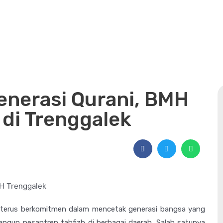
nerasi Qurani, BMH
di Trenggalek
erus berkomitmen dalam mencetak generasi bangsa yang
bangun pesantren tahfizh di berbagai daerah. Salah satunya