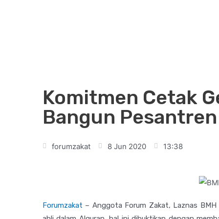
Komitmen Cetak Ge
Bangun Pesantren 
forumzakat
8 Jun 2020
13:38
Forumzakat
– Anggota Forum Zakat, Laznas BMH t
ahli dalam Alquran, hal ini dibuktikan dengan mem