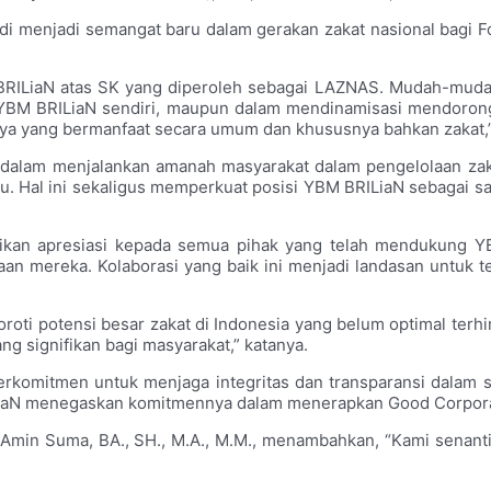
adi
menjadi semangat baru dalam gerakan zakat nasional bagi 
BRILiaN atas SK yang diperoleh sebagai LAZNAS. Mudah-muda
 YBM BRILiaN sendiri, maupun dalam mendinamisasi mendorong a
arya yang bermanfaat secara umum dan khususnya bahkan zakat,
am menjalankan amanah masyarakat dalam pengelolaan zakat
ku. Hal ini sekaligus memperkuat posisi YBM BRILiaN sebagai sa
an apresiasi kepada semua pihak yang telah mendukung YBM
 mereka. Kolaborasi yang baik ini menjadi landasan untuk ter
nyoroti potensi besar zakat di Indonesia yang belum optimal ter
g signifikan bagi masyarakat,” katanya.
erkomitmen untuk menjaga integritas dan transparansi dalam 
iaN menegaskan komitmennya dalam menerapkan Good Corporat
 Amin Suma, BA., SH., M.A., M.M., menambahkan, “Kami senant