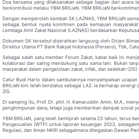
Doa bersama yang dilaksanakan sebagai bagian dari acara 
berkontribusi melalui YBM BRILiaN. YBM BRILiaN berkomitmen 
Dengan memperoleh kembali SK LAZNAS, YBM BRILiaN semakin k
sebagai bentuk nyata komitmen pada kemajuan masyarakat I
Lembaga Amil Zakat Nasional (LAZNAS) berdasarkan Keputusa
Dokumen SK tersebut diserahkan langsung oleh Dirjen Bimas 
Direktur Utama PT Bank Rakyat Indonesia (Persero), Tbk, Catur
Sebagai salah satu member Forum Zakat, kabar baik ini men
kolaborasi dan saling mendukung satu sama lain. Bukan t
masyarakat dalam pengelolaan zakat, infak, dan sedekah (ZIS
Catur Budi Harto dalam sambutannya menyampaikan ucapan 
BRILiaN kini telah berstatus sebagai LAZ. Ia berharap sinergi
ZIS.
Di samping itu, Prof. Dr. phil. H. Kamaruddin Amin, M.A., me
penghimpunan dana, tetapi juga memberikan dampak sosial yan
YBM BRILiaN, yang telah berkiprah selama 23 tahun, terus be
Pengecualian (WTP) untuk laporan keuangan 2023, sebagai
Regulasi, dan Aman NKRI sebagaimana ditegaskan Dewan Penga