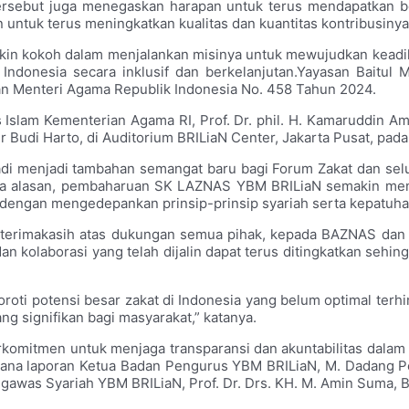
tersebut juga menegaskan harapan untuk terus mendapatkan be
untuk terus meningkatkan kualitas dan kuantitas kontribusiny
okoh dalam menjalankan misinya untuk mewujudkan keadilan sos
ndonesia secara inklusif dan berkelanjutan.
Yayasan Baitul 
n Menteri Agama Republik Indonesia No. 458 Tahun 2024.
Islam Kementerian Agama RI, Prof. Dr. phil. H. Kamaruddin A
 Budi Harto, di Auditorium BRILiaN Center, Jakarta Pusat, pada
jadi menjadi tambahan semangat baru bagi Forum Zakat dan sel
anpa alasan, pembaharuan SK LAZNAS YBM BRILiaN semakin m
) dengan mengedepankan prinsip-prinsip syariah serta kepatuha
terimakasih atas dukungan semua pihak, kepada BAZNAS dan
 dan kolaborasi yang telah dijalin dapat terus ditingkatkan se
nyoroti potensi besar zakat di Indonesia yang belum optimal ter
g signifikan bagi masyarakat,” katanya.
rkomitmen untuk menjaga transparansi dan akuntabilitas dalam
mana laporan Ketua Badan Pengurus YBM BRILiaN, M. Dadang P
was Syariah YBM BRILiaN, Prof. Dr. Drs. KH. M. Amin Suma, BA