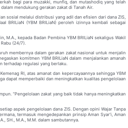
rkah bagi para muzakki, munfiq, dan mutashodiq yang telah
a dalam mendukung gerakan zakat di Tanah Air.
ial melalui distribusi yang adil dan efisien dari dana ZIS,
Maal BRILiaN (YBM BRILiaN) peroleh izinnya kembali sebagai
min, M.A., kepada Badan Pembina YBM BRILiaN sekaligus Wakil
 Rabu (24/7).
uruh membernya dalam gerakan zakat nasional untuk menjalin
enegaskan komitmen YBM BRILiaN dalam menjalankan amanah
n terhadap regulasi yang berlaku.
 Kemenag RI, atas amanat dan kepercayaannya sehingga YBM
hingga dapat memperbaiki dan meningkatkan kualitas pengelolaan
himpun. “Pengelolaan zakat yang baik tidak hanya meningkatkan
 setiap aspek pengelolaan dana ZIS. Dengan opini Wajar Tanpa
ermana, termasuk mengedepankan prinsip Aman Syar’i, Aman
., SH., M.A., M.M. dalam sambutannya.