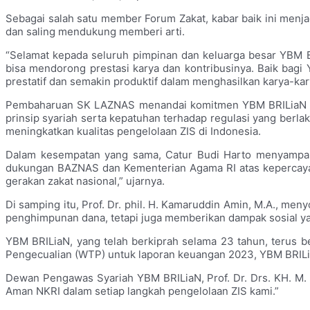
Sebagai salah satu member Forum Zakat, kabar baik ini menj
dan saling mendukung memberi arti.
“Selamat kepada seluruh pimpinan dan keluarga besar YBM 
bisa mendorong prestasi karya dan kontribusinya. Baik bagi
prestatif dan semakin produktif dalam menghasilkan karya-k
Pembaharuan SK LAZNAS menandai komitmen YBM BRILiaN dal
prinsip syariah serta kepatuhan terhadap regulasi yang berla
meningkatkan kualitas pengelolaan ZIS di Indonesia.
Dalam kesempatan yang sama, Catur Budi Harto menyampaik
dukungan BAZNAS dan Kementerian Agama RI atas kepercayaan
gerakan zakat nasional,” ujarnya.
Di samping itu, Prof. Dr. phil. H. Kamaruddin Amin, M.A., me
penghimpunan dana, tetapi juga memberikan dampak sosial yan
YBM BRILiaN, yang telah berkiprah selama 23 tahun, terus b
Pengecualian (WTP) untuk laporan keuangan 2023, YBM BRIL
Dewan Pengawas Syariah YBM BRILiaN, Prof. Dr. Drs. KH. M.
Aman NKRI dalam setiap langkah pengelolaan ZIS kami.”