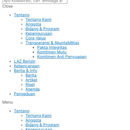
Close
Tentang
Tentang Kami
Anggota
Bidang & Program
Kepengurusan
Core Value
Transparansi & Akuntabillitas
Pakta Integritas
Komitmen Mutu
Komitmen Anti Penyuapan
LAZ Berizin
Kebencanaan
Berita & Info
Berita
Artikel
Riset
Agenda
Pengaduan
Menu
Tentang
Tentang Kami
Anggota
Bidang & Program
Kepengurusan