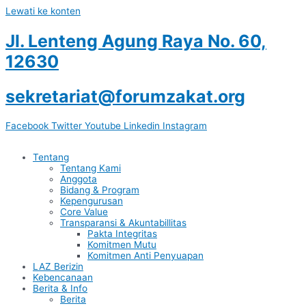
Lewati ke konten
Jl. Lenteng Agung Raya No. 60,
12630
sekretariat@forumzakat.org
Facebook
Twitter
Youtube
Linkedin
Instagram
Tentang
Tentang Kami
Anggota
Bidang & Program
Kepengurusan
Core Value
Transparansi & Akuntabillitas
Pakta Integritas
Komitmen Mutu
Komitmen Anti Penyuapan
LAZ Berizin
Kebencanaan
Berita & Info
Berita