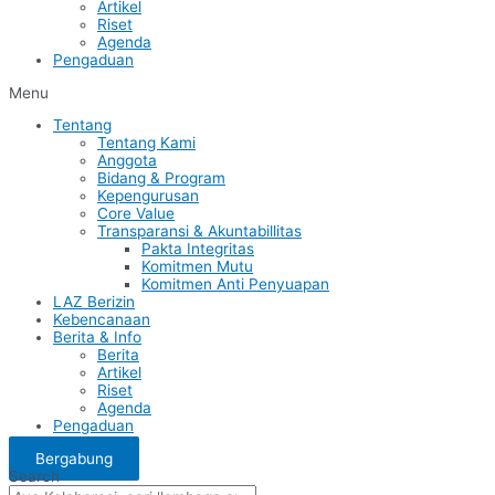
Artikel
Riset
Agenda
Pengaduan
Menu
Tentang
Tentang Kami
Anggota
Bidang & Program
Kepengurusan
Core Value
Transparansi & Akuntabillitas
Pakta Integritas
Komitmen Mutu
Komitmen Anti Penyuapan
LAZ Berizin
Kebencanaan
Berita & Info
Berita
Artikel
Riset
Agenda
Pengaduan
Bergabung
Search