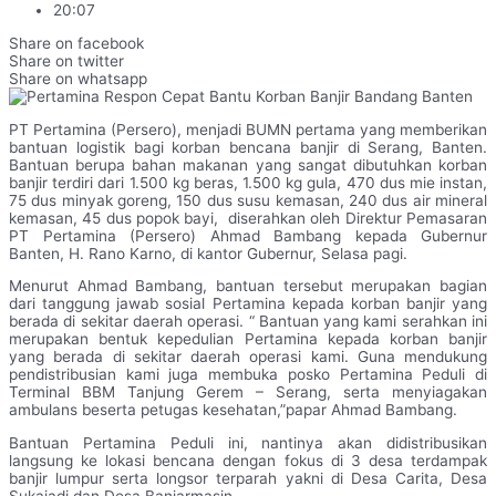
20:07
Share on facebook
Share on twitter
Share on whatsapp
PT Pertamina (Persero), menjadi BUMN pertama yang memberikan
bantuan logistik bagi korban bencana banjir di Serang, Banten.
Bantuan berupa bahan makanan yang sangat dibutuhkan korban
banjir terdiri dari 1.500 kg beras, 1.500 kg gula, 470 dus mie instan,
75 dus minyak goreng, 150 dus susu kemasan, 240 dus air mineral
kemasan, 45 dus popok bayi, diserahkan oleh Direktur Pemasaran
PT Pertamina (Persero) Ahmad Bambang kepada Gubernur
Banten, H. Rano Karno, di kantor Gubernur, Selasa pagi.
Menurut Ahmad Bambang, bantuan tersebut merupakan bagian
dari tanggung jawab sosial Pertamina kepada korban banjir yang
berada di sekitar daerah operasi. “ Bantuan yang kami serahkan ini
merupakan bentuk kepedulian Pertamina kepada korban banjir
yang berada di sekitar daerah operasi kami. Guna mendukung
pendistribusian kami juga membuka posko Pertamina Peduli di
Terminal BBM Tanjung Gerem – Serang, serta menyiagakan
ambulans beserta petugas kesehatan,”papar Ahmad Bambang.
Bantuan Pertamina Peduli ini, nantinya akan didistribusikan
langsung ke lokasi bencana dengan fokus di 3 desa terdampak
banjir lumpur serta longsor terparah yakni di Desa Carita, Desa