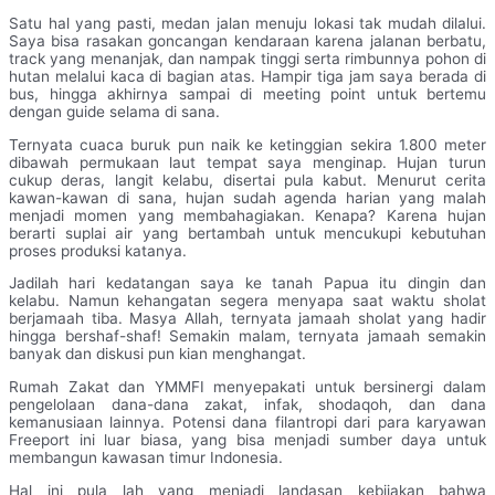
Satu hal yang pasti, medan jalan menuju lokasi tak mudah dilalui.
Saya bisa rasakan goncangan kendaraan karena jalanan berbatu,
track yang menanjak, dan nampak tinggi serta rimbunnya pohon di
hutan melalui kaca di bagian atas. Hampir tiga jam saya berada di
bus, hingga akhirnya sampai di meeting point untuk bertemu
dengan guide selama di sana.
Ternyata cuaca buruk pun naik ke ketinggian sekira 1.800 meter
dibawah permukaan laut tempat saya menginap. Hujan turun
cukup deras, langit kelabu, disertai pula kabut. Menurut cerita
kawan-kawan di sana, hujan sudah agenda harian yang malah
menjadi momen yang membahagiakan. Kenapa? Karena hujan
berarti suplai air yang bertambah untuk mencukupi kebutuhan
proses produksi katanya.
Jadilah hari kedatangan saya ke tanah Papua itu dingin dan
kelabu. Namun kehangatan segera menyapa saat waktu sholat
berjamaah tiba. Masya Allah, ternyata jamaah sholat yang hadir
hingga bershaf-shaf! Semakin malam, ternyata jamaah semakin
banyak dan diskusi pun kian menghangat.
Rumah Zakat dan YMMFI menyepakati untuk bersinergi dalam
pengelolaan dana-dana zakat, infak, shodaqoh, dan dana
kemanusiaan lainnya. Potensi dana filantropi dari para karyawan
Freeport ini luar biasa, yang bisa menjadi sumber daya untuk
membangun kawasan timur Indonesia.
Hal ini pula lah yang menjadi landasan kebijakan bahwa