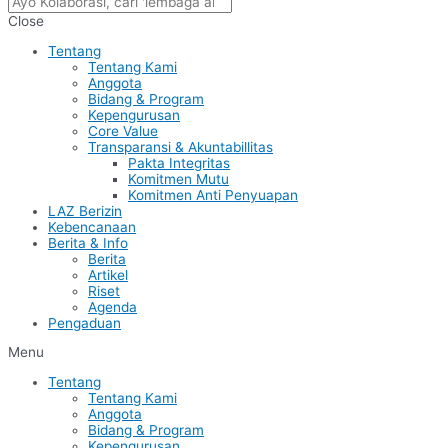
Close
Tentang
Tentang Kami
Anggota
Bidang & Program
Kepengurusan
Core Value
Transparansi & Akuntabillitas
Pakta Integritas
Komitmen Mutu
Komitmen Anti Penyuapan
LAZ Berizin
Kebencanaan
Berita & Info
Berita
Artikel
Riset
Agenda
Pengaduan
Menu
Tentang
Tentang Kami
Anggota
Bidang & Program
Kepengurusan