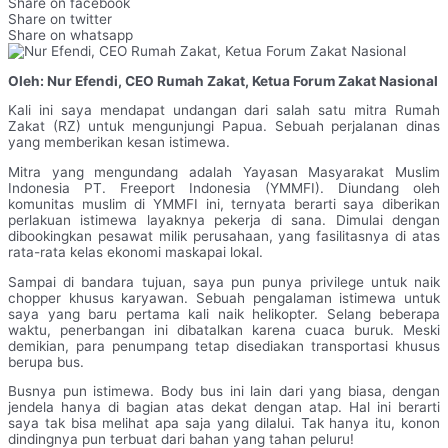
Share on facebook
Share on twitter
Share on whatsapp
Oleh: Nur Efendi, CEO Rumah Zakat, Ketua Forum Zakat Nasional
Kali ini saya mendapat undangan dari salah satu mitra Rumah
Zakat (RZ) untuk mengunjungi Papua. Sebuah perjalanan dinas
yang memberikan kesan istimewa.
Mitra yang mengundang adalah Yayasan Masyarakat Muslim
Indonesia PT. Freeport Indonesia (YMMFI). Diundang oleh
komunitas muslim di YMMFI ini, ternyata berarti saya diberikan
perlakuan istimewa layaknya pekerja di sana. Dimulai dengan
dibookingkan pesawat milik perusahaan, yang fasilitasnya di atas
rata-rata kelas ekonomi maskapai lokal.
Sampai di bandara tujuan, saya pun punya privilege untuk naik
chopper khusus karyawan. Sebuah pengalaman istimewa untuk
saya yang baru pertama kali naik helikopter. Selang beberapa
waktu, penerbangan ini dibatalkan karena cuaca buruk. Meski
demikian, para penumpang tetap disediakan transportasi khusus
berupa bus.
Busnya pun istimewa. Body bus ini lain dari yang biasa, dengan
jendela hanya di bagian atas dekat dengan atap. Hal ini berarti
saya tak bisa melihat apa saja yang dilalui. Tak hanya itu, konon
dindingnya pun terbuat dari bahan yang tahan peluru!