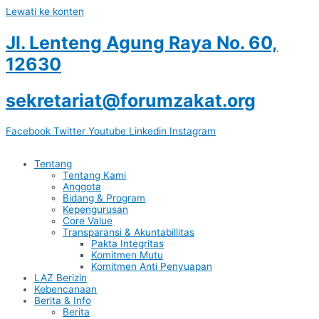
Lewati ke konten
Jl. Lenteng Agung Raya No. 60,
12630
sekretariat@forumzakat.org
Facebook
Twitter
Youtube
Linkedin
Instagram
Tentang
Tentang Kami
Anggota
Bidang & Program
Kepengurusan
Core Value
Transparansi & Akuntabillitas
Pakta Integritas
Komitmen Mutu
Komitmen Anti Penyuapan
LAZ Berizin
Kebencanaan
Berita & Info
Berita