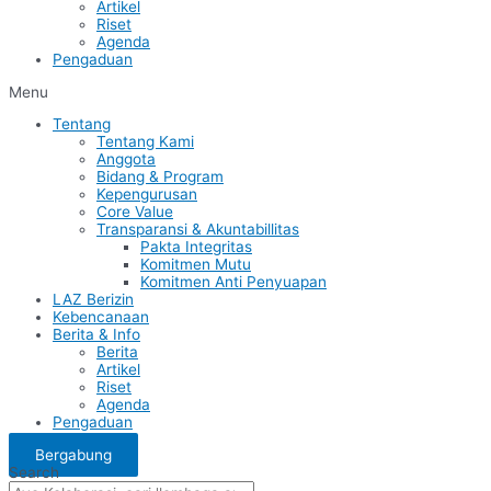
Artikel
Riset
Agenda
Pengaduan
Menu
Tentang
Tentang Kami
Anggota
Bidang & Program
Kepengurusan
Core Value
Transparansi & Akuntabillitas
Pakta Integritas
Komitmen Mutu
Komitmen Anti Penyuapan
LAZ Berizin
Kebencanaan
Berita & Info
Berita
Artikel
Riset
Agenda
Pengaduan
Bergabung
Search