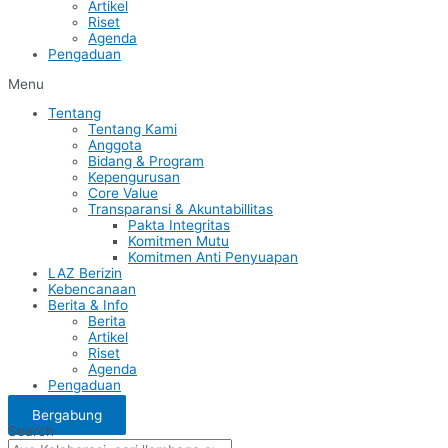
Artikel
Riset
Agenda
Pengaduan
Menu
Tentang
Tentang Kami
Anggota
Bidang & Program
Kepengurusan
Core Value
Transparansi & Akuntabillitas
Pakta Integritas
Komitmen Mutu
Komitmen Anti Penyuapan
LAZ Berizin
Kebencanaan
Berita & Info
Berita
Artikel
Riset
Agenda
Pengaduan
Bergabung
Search