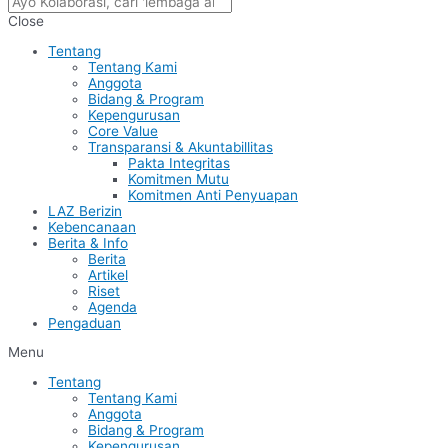
Close
Tentang
Tentang Kami
Anggota
Bidang & Program
Kepengurusan
Core Value
Transparansi & Akuntabillitas
Pakta Integritas
Komitmen Mutu
Komitmen Anti Penyuapan
LAZ Berizin
Kebencanaan
Berita & Info
Berita
Artikel
Riset
Agenda
Pengaduan
Menu
Tentang
Tentang Kami
Anggota
Bidang & Program
Kepengurusan