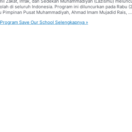
mil Zakat, Infak, dan Sedekah Muhammadiyah (Lazismu) melunc
olah di seluruh Indonesia. Program ini diluncurkan pada Rabu 
mu Pimpinan Pusat Muhammadiyah, Ahmad Imam Mujadid Rais, …
 Program Save Our School
Selengkapnya »