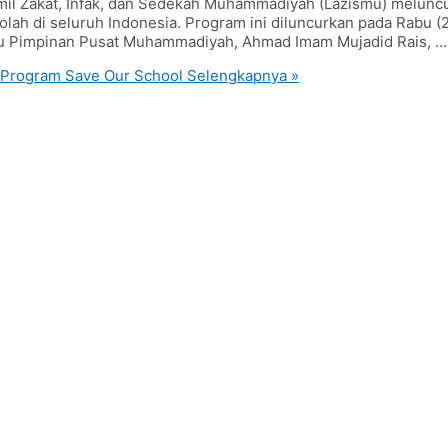
mil Zakat, Infak, dan Sedekah Muhammadiyah (Lazismu) melunc
olah di seluruh Indonesia. Program ini diluncurkan pada Rabu 
mu Pimpinan Pusat Muhammadiyah, Ahmad Imam Mujadid Rais, …
 Program Save Our School
Selengkapnya »