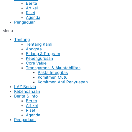
Berita
Artikel
Riset
Agenda
Pengaduan
Menu
Tentang
Tentang Kami
Anggota
Bidang & Program
Kepengurusan
Core Value
Transparansi & Akuntabillitas
Pakta Integritas
Komitmen Mutu
Komitmen Anti Penyuapan
LAZ Berizin
Kebencanaan
Berita & Info
Berita
Artikel
Riset
Agenda
Pengaduan