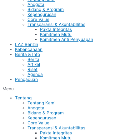
Anggota
Bidang & Program
Kepengurusan
Core Value
Transparansi & Akuntabillitas
Pakta Integritas
Komitmen Mutu
Komitmen Anti Penyuapan
LAZ Berizin
Kebencanaan
Berita & Info
Berita
Artikel
Riset
Agenda
Pengaduan
Menu
Tentang
Tentang Kami
Anggota
Bidang & Program
Kepengurusan
Core Value
Transparansi & Akuntabillitas
Pakta Integritas
Komitmen Mutu