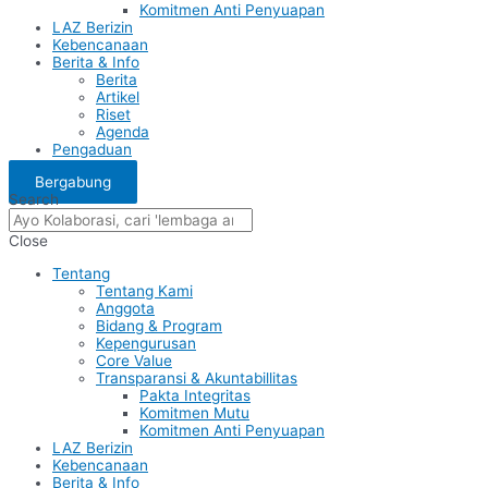
Komitmen Anti Penyuapan
LAZ Berizin
Kebencanaan
Berita & Info
Berita
Artikel
Riset
Agenda
Pengaduan
Bergabung
Search
Close
Tentang
Tentang Kami
Anggota
Bidang & Program
Kepengurusan
Core Value
Transparansi & Akuntabillitas
Pakta Integritas
Komitmen Mutu
Komitmen Anti Penyuapan
LAZ Berizin
Kebencanaan
Berita & Info