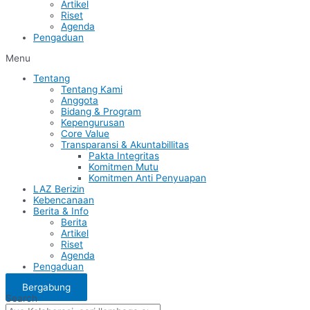
Artikel
Riset
Agenda
Pengaduan
Menu
Tentang
Tentang Kami
Anggota
Bidang & Program
Kepengurusan
Core Value
Transparansi & Akuntabillitas
Pakta Integritas
Komitmen Mutu
Komitmen Anti Penyuapan
LAZ Berizin
Kebencanaan
Berita & Info
Berita
Artikel
Riset
Agenda
Pengaduan
Bergabung
Search