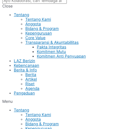
Close
Tentang
Tentang Kami
Anggota
Bidang & Program
Kepengurusan
Core Value
Transparansi & Akuntabillitas
Pakta Integritas
Komitmen Mutu
Komitmen Anti Penyuapan
LAZ Berizin
Kebencanaan
Berita & Info
Berita
Artikel
Riset
Agenda
Pengaduan
Menu
Tentang
Tentang Kami
Anggota
Bidang & Program
Kepengurusan