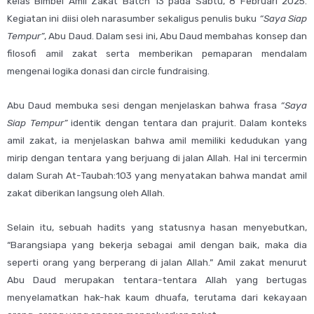
kelas Bimbel Amil Zakat Batch 13 pada Sabtu, 8 Februari 2025.
Kegiatan ini diisi oleh narasumber sekaligus penulis buku
“Saya Siap
Tempur”
, Abu Daud. Dalam sesi ini, Abu Daud membahas konsep dan
filosofi amil zakat serta memberikan pemaparan mendalam
mengenai logika donasi dan circle fundraising.
Abu Daud membuka sesi dengan menjelaskan bahwa frasa
“Saya
Siap Tempur”
identik dengan tentara dan prajurit. Dalam konteks
amil zakat, ia menjelaskan bahwa amil memiliki kedudukan yang
mirip dengan tentara yang berjuang di jalan Allah. Hal ini tercermin
dalam Surah At-Taubah:103 yang menyatakan bahwa mandat amil
zakat diberikan langsung oleh Allah.
Selain itu, sebuah hadits yang statusnya hasan menyebutkan,
“Barangsiapa yang bekerja sebagai amil dengan baik, maka dia
seperti orang yang berperang di jalan Allah.” Amil zakat menurut
Abu Daud merupakan tentara-tentara Allah yang bertugas
menyelamatkan hak-hak kaum dhuafa, terutama dari kekayaan