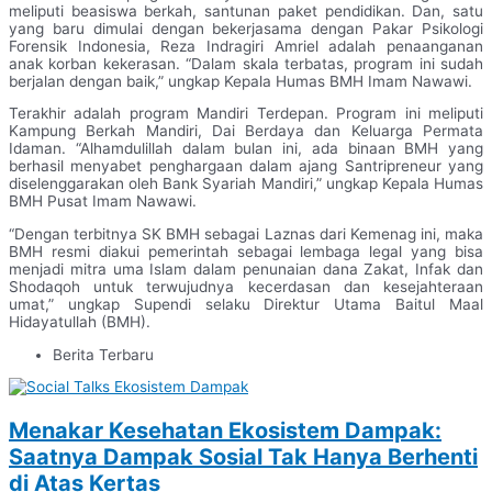
meliputi beasiswa berkah, santunan paket pendidikan. Dan, satu
yang baru dimulai dengan bekerjasama dengan Pakar Psikologi
Forensik Indonesia, Reza Indragiri Amriel adalah penaanganan
anak korban kekerasan. “Dalam skala terbatas, program ini sudah
berjalan dengan baik,” ungkap Kepala Humas BMH Imam Nawawi.
Terakhir adalah program Mandiri Terdepan. Program ini meliputi
Kampung Berkah Mandiri, Dai Berdaya dan Keluarga Permata
Idaman. “Alhamdulillah dalam bulan ini, ada binaan BMH yang
berhasil menyabet penghargaan dalam ajang Santripreneur yang
diselenggarakan oleh Bank Syariah Mandiri,” ungkap Kepala Humas
BMH Pusat Imam Nawawi.
“Dengan terbitnya SK BMH sebagai Laznas dari Kemenag ini, maka
BMH resmi diakui pemerintah sebagai lembaga legal yang bisa
menjadi mitra uma Islam dalam penunaian dana Zakat, Infak dan
Shodaqoh untuk terwujudnya kecerdasan dan kesejahteraan
umat,” ungkap Supendi selaku Direktur Utama Baitul Maal
Hidayatullah (BMH).
Berita Terbaru
Menakar Kesehatan Ekosistem Dampak:
Saatnya Dampak Sosial Tak Hanya Berhenti
di Atas Kertas