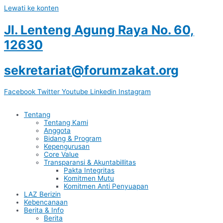
Lewati ke konten
Jl. Lenteng Agung Raya No. 60,
12630
sekretariat@forumzakat.org
Facebook
Twitter
Youtube
Linkedin
Instagram
Tentang
Tentang Kami
Anggota
Bidang & Program
Kepengurusan
Core Value
Transparansi & Akuntabillitas
Pakta Integritas
Komitmen Mutu
Komitmen Anti Penyuapan
LAZ Berizin
Kebencanaan
Berita & Info
Berita