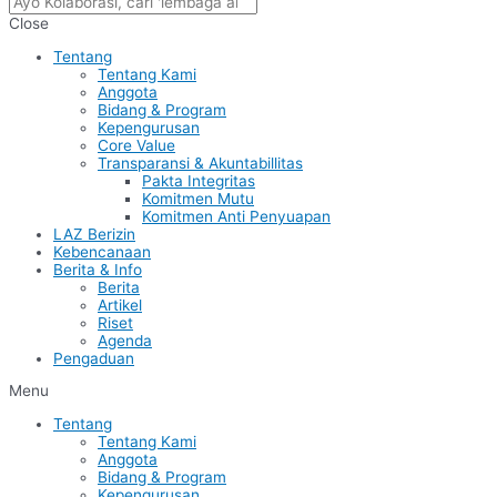
Close
Tentang
Tentang Kami
Anggota
Bidang & Program
Kepengurusan
Core Value
Transparansi & Akuntabillitas
Pakta Integritas
Komitmen Mutu
Komitmen Anti Penyuapan
LAZ Berizin
Kebencanaan
Berita & Info
Berita
Artikel
Riset
Agenda
Pengaduan
Menu
Tentang
Tentang Kami
Anggota
Bidang & Program
Kepengurusan