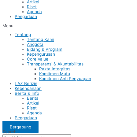
Artikel
Riset
Agenda
Pengaduan
Menu
Tentang
Tentang Kami
Anggota
Bidang & Program
Kepengurusan
Core Value
Transparansi & Akuntabillitas
Pakta Integritas
Komitmen Mutu
Komitmen Anti Penyuapan
LAZ Berizin
Kebencanaan
Berita & Info
Berita
Artikel
Riset
Agenda
Pengaduan
Bergabung
Search