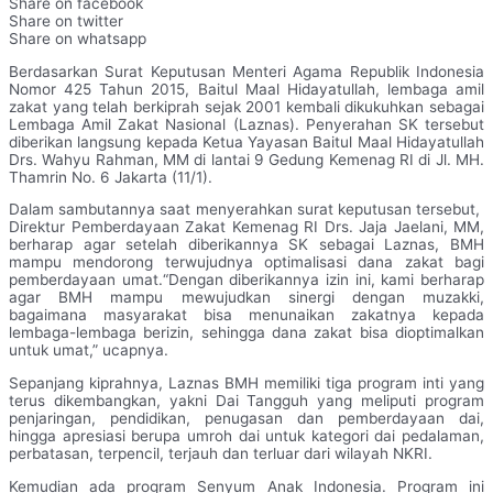
Share on facebook
Share on twitter
Share on whatsapp
Berdasarkan Surat Keputusan Menteri Agama Republik Indonesia
Nomor 425 Tahun 2015, Baitul Maal Hidayatullah, lembaga amil
zakat yang telah berkiprah sejak 2001 kembali dikukuhkan sebagai
Lembaga Amil Zakat Nasional (Laznas). Penyerahan SK tersebut
diberikan langsung kepada Ketua Yayasan Baitul Maal Hidayatullah
Drs. Wahyu Rahman, MM di lantai 9 Gedung Kemenag RI di Jl. MH.
Thamrin No. 6 Jakarta (11/1).
Dalam sambutannya saat menyerahkan surat keputusan tersebut,
Direktur Pemberdayaan Zakat Kemenag RI Drs. Jaja Jaelani, MM,
berharap agar setelah diberikannya SK sebagai Laznas, BMH
mampu mendorong terwujudnya optimalisasi dana zakat bagi
pemberdayaan umat.“Dengan diberikannya izin ini, kami berharap
agar BMH mampu mewujudkan sinergi dengan muzakki,
bagaimana masyarakat bisa menunaikan zakatnya kepada
lembaga-lembaga berizin, sehingga dana zakat bisa dioptimalkan
untuk umat,” ucapnya.
Sepanjang kiprahnya, Laznas BMH memiliki tiga program inti yang
terus dikembangkan, yakni Dai Tangguh yang meliputi program
penjaringan, pendidikan, penugasan dan pemberdayaan dai,
hingga apresiasi berupa umroh dai untuk kategori dai pedalaman,
perbatasan, terpencil, terjauh dan terluar dari wilayah NKRI.
Kemudian ada program Senyum Anak Indonesia. Program ini