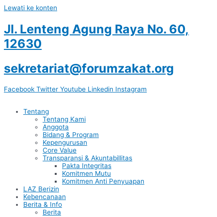
Lewati ke konten
Jl. Lenteng Agung Raya No. 60,
12630
sekretariat@forumzakat.org
Facebook
Twitter
Youtube
Linkedin
Instagram
Tentang
Tentang Kami
Anggota
Bidang & Program
Kepengurusan
Core Value
Transparansi & Akuntabillitas
Pakta Integritas
Komitmen Mutu
Komitmen Anti Penyuapan
LAZ Berizin
Kebencanaan
Berita & Info
Berita