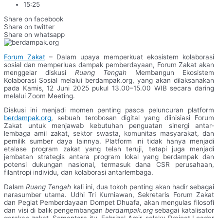
15:25
Share on facebook
Share on twitter
Share on whatsapp
Forum Zakat
– Dalam upaya memperkuat ekosistem kolaborasi
sosial dan memperluas dampak pemberdayaan, Forum Zakat akan
menggelar diskusi
Ruang Tengah
Membangun Ekosistem
Kolaborasi Sosial melalui berdampak.org, yang akan dilaksanakan
pada Kamis, 12 Juni 2025 pukul 13.00–15.00 WIB secara daring
melalui Zoom Meeting.
Diskusi ini menjadi momen penting pasca peluncuran platform
berdampak.org
, sebuah terobosan digital yang diinisiasi Forum
Zakat untuk menjawab kebutuhan penguatan sinergi antar-
lembaga amil zakat, sektor swasta, komunitas masyarakat, dan
pemilik sumber daya lainnya. Platform ini tidak hanya menjadi
etalase program zakat yang telah teruji, tetapi juga menjadi
jembatan strategis antara program lokal yang berdampak dan
potensi dukungan nasional, termasuk dana CSR perusahaan,
filantropi individu, dan kolaborasi antarlembaga.
Dalam
Ruang Tengah
kali ini, dua tokoh penting akan hadir sebagai
narasumber utama. Udhi Tri Kurniawan, Sekretaris Forum Zakat
dan Pegiat Pemberdayaan Dompet Dhuafa, akan mengulas filosofi
dan visi di balik pengembangan
berdampak.org
sebagai katalisator