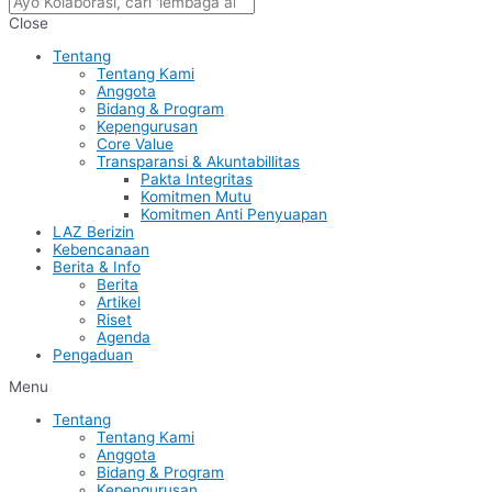
Close
Tentang
Tentang Kami
Anggota
Bidang & Program
Kepengurusan
Core Value
Transparansi & Akuntabillitas
Pakta Integritas
Komitmen Mutu
Komitmen Anti Penyuapan
LAZ Berizin
Kebencanaan
Berita & Info
Berita
Artikel
Riset
Agenda
Pengaduan
Menu
Tentang
Tentang Kami
Anggota
Bidang & Program
Kepengurusan