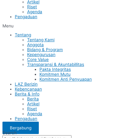
Artikel
Riset
Agenda
Pengaduan
Menu
Tentang
Tentang Kami
Anggota
Bidang & Program
Kepengurusan
Core Value
Transparansi & Akuntabillitas
Pakta Integritas
Komitmen Mutu
Komitmen Anti Penyuapan
LAZ Berizin
Kebencanaan
Berita & Info
Berita
Artikel
Riset
Agenda
Pengaduan
Bergabung
Search