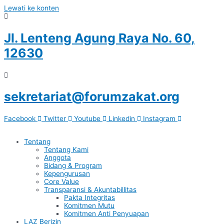
Lewati ke konten
Jl. Lenteng Agung Raya No. 60,
12630
sekretariat@forumzakat.org
Facebook
Twitter
Youtube
Linkedin
Instagram
Tentang
Tentang Kami
Anggota
Bidang & Program
Kepengurusan
Core Value
Transparansi & Akuntabillitas
Pakta Integritas
Komitmen Mutu
Komitmen Anti Penyuapan
LAZ Berizin