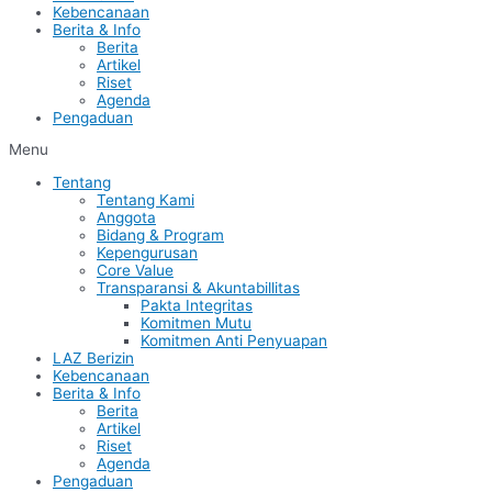
Kebencanaan
Berita & Info
Berita
Artikel
Riset
Agenda
Pengaduan
Menu
Tentang
Tentang Kami
Anggota
Bidang & Program
Kepengurusan
Core Value
Transparansi & Akuntabillitas
Pakta Integritas
Komitmen Mutu
Komitmen Anti Penyuapan
LAZ Berizin
Kebencanaan
Berita & Info
Berita
Artikel
Riset
Agenda
Pengaduan