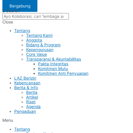
Bergabung
Search
Close
Tentang
Tentang Kami
Anggota
Bidang & Program
Kepengurusan
Core Value
Transparansi & Akuntabillitas
Pakta Integritas
Komitmen Mutu
Komitmen Anti Penyuapan
LAZ Berizin
Kebencanaan
Berita & Info
Berita
Artikel
Riset
Agenda
Pengaduan
Menu
Tentang