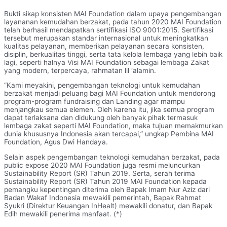
Bukti sikap konsisten MAI Foundation dalam upaya pengembangan
layananan kemudahan berzakat, pada tahun 2020 MAI Foundation
telah berhasil mendapatkan sertifikasi ISO 9001:2015. Sertifikasi
tersebut merupakan standar internasional untuk meningkatkan
kualitas pelayanan, memberikan pelayanan secara konsisten,
disiplin, berkualitas tinggi, serta tata kelola lembaga yang lebih baik
lagi, seperti halnya Visi MAI Foundation sebagai lembaga Zakat
yang modern, terpercaya, rahmatan lil ‘alamin.
“Kami meyakini, pengembangan teknologi untuk kemudahan
berzakat menjadi peluang bagi MAI Foundation untuk mendorong
program-program fundraising dan Landing agar mampu
menjangkau semua elemen. Oleh karena itu, jika semua program
dapat terlaksana dan didukung oleh banyak pihak termasuk
lembaga zakat seperti MAI Foundation, maka tujuan memakmurkan
dunia khususnya Indonesia akan tercapai,” ungkap Pembina MAI
Foundation, Agus Dwi Handaya.
Selain aspek pengembangan teknologi kemudahan berzakat, pada
public expose 2020 MAI Foundation juga resmi meluncurkan
Sustainability Report (SR) Tahun 2019. Serta, serah terima
Sustainability Report (SR) Tahun 2019 MAI Foundation kepada
pemangku kepentingan diterima oleh Bapak Imam Nur Aziz dari
Badan Wakaf Indonesia mewakili pemerintah, Bapak Rahmat
Syukri (Direktur Keuangan InHealt) mewakili donatur, dan Bapak
Edih mewakili penerima manfaat. (*)