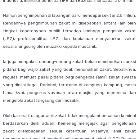
Indonesia, menurut penelitian IPB dan Baznas, mencapai 217 Triliun.
Namun penghimpunan di lapangan baru mencapai sekitar 2,8 Triliun.
Rendahnya penghimpunan zakat ini disebabkan antara lain oleh
tingkat kepercayaan publik terhadap lembaga pengelola zakat
(LPZ), profesionalitas LPZ, dan kebiasaan menyalurkan zakat
secara langsung oleh muzakki kepada mustahik.
Ia juga mengakui, undang-undang zakat belum memberikan sanksi
pidana bagi wajib zakat yang tidak menunaikan zakat. Sebaliknya,
regulasi memuat pasal pidana bagi pengelola (amil) zakat swasta
yang dinilai ilegal. Padahal, terutama di kampung-kampung, masih
biasa kyai, pengurus yayasan atau masjid, yang menerima dan
mengelola zakat langsung dari muzakki.
Oleh karena itu, agar amil zakat tidak mengalami ancaman kriminal
berdasarkan delik aduan, Kemenag mengajak agar pengelolaan
zakat dilembagakan sesuai ketentuan. Misalnya, amil zakat
yayasan atau masjid menjadi unit pengumpul zakat (UPZ) Baznas