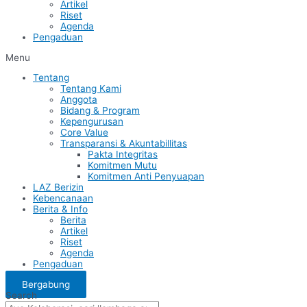
Artikel
Riset
Agenda
Pengaduan
Menu
Tentang
Tentang Kami
Anggota
Bidang & Program
Kepengurusan
Core Value
Transparansi & Akuntabillitas
Pakta Integritas
Komitmen Mutu
Komitmen Anti Penyuapan
LAZ Berizin
Kebencanaan
Berita & Info
Berita
Artikel
Riset
Agenda
Pengaduan
Bergabung
Search