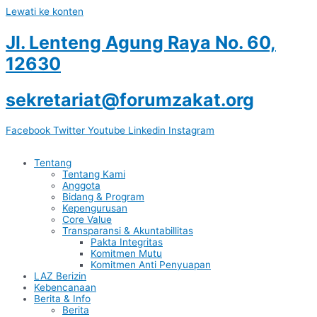
Lewati ke konten
Jl. Lenteng Agung Raya No. 60,
12630
sekretariat@forumzakat.org
Facebook
Twitter
Youtube
Linkedin
Instagram
Tentang
Tentang Kami
Anggota
Bidang & Program
Kepengurusan
Core Value
Transparansi & Akuntabillitas
Pakta Integritas
Komitmen Mutu
Komitmen Anti Penyuapan
LAZ Berizin
Kebencanaan
Berita & Info
Berita