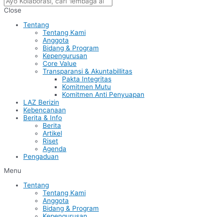
Close
Tentang
Tentang Kami
Anggota
Bidang & Program
Kepengurusan
Core Value
Transparansi & Akuntabillitas
Pakta Integritas
Komitmen Mutu
Komitmen Anti Penyuapan
LAZ Berizin
Kebencanaan
Berita & Info
Berita
Artikel
Riset
Agenda
Pengaduan
Menu
Tentang
Tentang Kami
Anggota
Bidang & Program
Kepengurusan