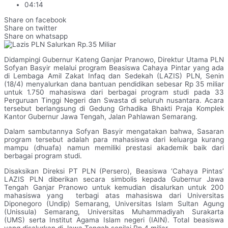
04:14
Share on facebook
Share on twitter
Share on whatsapp
Didampingi Gubernur Kateng Ganjar Pranowo, Direktur Utama PLN
Sofyan Basyir melalui program Beasiswa Cahaya Pintar yang ada
di Lembaga Amil Zakat Infaq dan Sedekah (LAZIS) PLN, Senin
(18/4) menyalurkan dana bantuan pendidikan sebesar Rp 35 miliar
untuk 1.750 mahasiswa dari berbagai program studi pada 33
Perguruan Tinggi Negeri dan Swasta di seluruh nusantara. Acara
tersebut berlangsung di Gedung Grhadika Bhakti Praja Komplek
Kantor Gubernur Jawa Tengah, Jalan Pahlawan Semarang.
Dalam sambutannya Sofyan Basyir mengatakan bahwa, Sasaran
program tersebut adalah para mahasiswa dari keluarga kurang
mampu (dhuafa) namun memiliki prestasi akademik baik dari
berbagai program studi.
Disaksikan Direksi PT PLN (Persero), Beasiswa ‘Cahaya Pintas’
LAZIS PLN diberikan secara simbolis kepada Gubernur Jawa
Tengah Ganjar Pranowo untuk kemudian disalurkan untuk 200
mahasiswa yang terbagi atas mahasiswa dari Universitas
Diponegoro (Undip) Semarang, Universitas Islam Sultan Agung
(Unissula) Semarang, Universitas Muhammadiyah Surakarta
(UMS) serta Institut Agama Islam negeri (IAIN). Total beasiswa