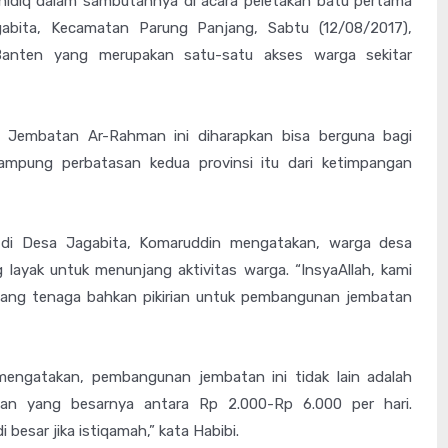
Shidiq dalam sambutannya di acara peletakan batu pertama
bita, Kecamatan Parung Panjang, Sabtu (12/08/2017),
Banten yang merupakan satu-satu akses warga sekitar
a Jembatan Ar-Rahman ini diharapkan bisa berguna bagi
mpung perbatasan kedua provinsi itu dari ketimpangan
 di Desa Jagabita, Komaruddin mengatakan, warga desa
yak untuk menunjang aktivitas warga. “InsyaAllah, kami
ng tenaga bahkan pikirian untuk pembangunan jembatan
mengatakan, pembangunan jembatan ini tidak lain adalah
rian yang besarnya antara Rp 2.000-Rp 6.000 per hari.
i besar jika istiqamah,” kata Habibi.