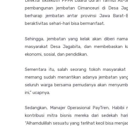
Direktur Eksekutif PPPA Daarul Qur’an Tarmizi As-
pembangunan jembatan Cimanceuri di Desa Jaga
berharap jembatan antar provinsi Jawa Barat-
beraktivitas sehari-hari bisa bermanfaat.
Sehingga, jembatan yang kelak akan diberi nam
masyarakat Desa Jagabita, dan membebaskan ka
ekonomi, sosial, dan pendidikan.
Sementara itu, salah seorang tokoh masyarakat
memang sudah menantikan adanya jembatan yang la
seluruh warga bersama pemudanya akan menyumba
ini,” ucapnya.
Sedangkan, Manajer Operasional PayTren, Habibi 
kontribusi mitra bisnis mereka dari sedekah ha
“Alhamdulillah sesuatu yang terlihat kecil bisa menjad