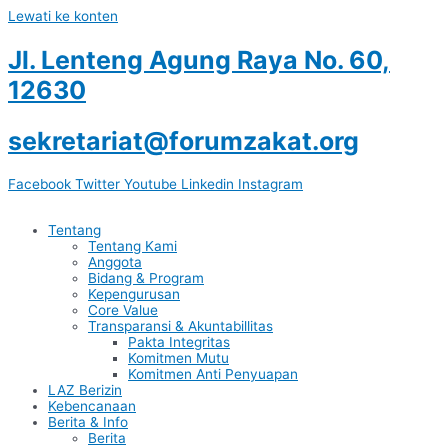
Lewati ke konten
Jl. Lenteng Agung Raya No. 60,
12630
sekretariat@forumzakat.org
Facebook
Twitter
Youtube
Linkedin
Instagram
Tentang
Tentang Kami
Anggota
Bidang & Program
Kepengurusan
Core Value
Transparansi & Akuntabillitas
Pakta Integritas
Komitmen Mutu
Komitmen Anti Penyuapan
LAZ Berizin
Kebencanaan
Berita & Info
Berita