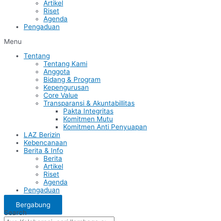
Artikel
Riset
Agenda
Pengaduan
Menu
Tentang
Tentang Kami
Anggota
Bidang & Program
Kepengurusan
Core Value
Transparansi & Akuntabillitas
Pakta Integritas
Komitmen Mutu
Komitmen Anti Penyuapan
LAZ Berizin
Kebencanaan
Berita & Info
Berita
Artikel
Riset
Agenda
Pengaduan
Bergabung
Search