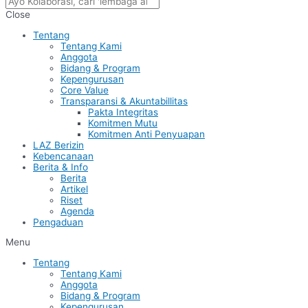
Close
Tentang
Tentang Kami
Anggota
Bidang & Program
Kepengurusan
Core Value
Transparansi & Akuntabillitas
Pakta Integritas
Komitmen Mutu
Komitmen Anti Penyuapan
LAZ Berizin
Kebencanaan
Berita & Info
Berita
Artikel
Riset
Agenda
Pengaduan
Menu
Tentang
Tentang Kami
Anggota
Bidang & Program
Kepengurusan