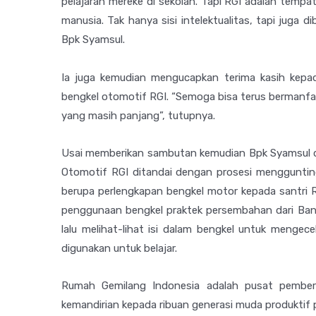
pelajaran mereke di sekolah. Tapi RGI adalah temp
manusia. Tak hanya sisi intelektualitas, tapi juga d
Bpk Syamsul.
Ia juga kemudian mengucapkan terima kasih kepa
bengkel otomotif RGI. “Semoga bisa terus bermanfa
yang masih panjang”, tutupnya.
Usai memberikan sambutan kemudian Bpk Syamsul di
Otomotif RGI ditandai dengan prosesi mengguntin
berupa perlengkapan bengkel motor kepada santri R
penggunaan bengkel praktek persembahan dari Bank
lalu melihat-lihat isi dalam bengkel untuk menge
digunakan untuk belajar.
Rumah Gemilang Indonesia adalah pusat pemberd
kemandirian kepada ribuan generasi muda produktif p