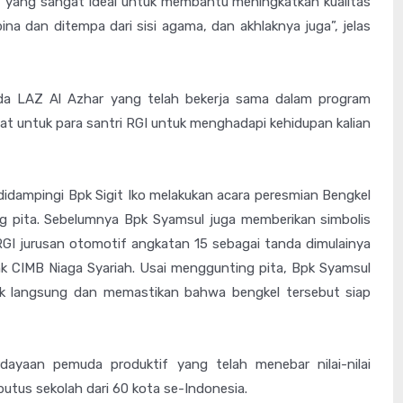
at yang sangat ideal untuk membantu meningkatkan kualitas
ibina dan ditempa dari sisi agama, dan akhlaknya juga”, jelas
da LAZ Al Azhar yang telah bekerja sama dalam program
at untuk para santri RGI untuk menghadapi kehidupan kalian
dampingi Bpk Sigit Iko melakukan acara peresmian Bengkel
g pita. Sebelumnya Bpk Syamsul juga memberikan simbolis
GI jurusan otomotif angkatan 15 sebagai tanda dimulainya
 CIMB Niaga Syariah. Usai menggunting pita, Bpk Syamsul
cek langsung dan memastikan bahwa bengkel tersebut siap
ayaan pemuda produktif yang telah menebar nilai-nilai
utus sekolah dari 60 kota se-Indonesia.