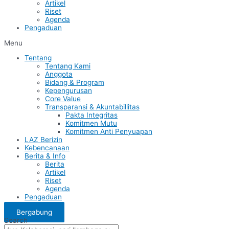
Artikel
Riset
Agenda
Pengaduan
Menu
Tentang
Tentang Kami
Anggota
Bidang & Program
Kepengurusan
Core Value
Transparansi & Akuntabillitas
Pakta Integritas
Komitmen Mutu
Komitmen Anti Penyuapan
LAZ Berizin
Kebencanaan
Berita & Info
Berita
Artikel
Riset
Agenda
Pengaduan
Bergabung
Search