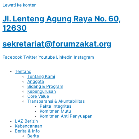
Lewati ke konten
Jl. Lenteng Agung Raya No. 60,
12630
sekretariat@forumzakat.org
Facebook
Twitter
Youtube
Linkedin
Instagram
Tentang
Tentang Kami
Anggota
Bidang & Program
Kepengurusan
Core Value
Transparansi & Akuntabillitas
Pakta Integritas
Komitmen Mutu
Komitmen Anti Penyuapan
LAZ Berizin
Kebencanaan
Berita & Info
Berita