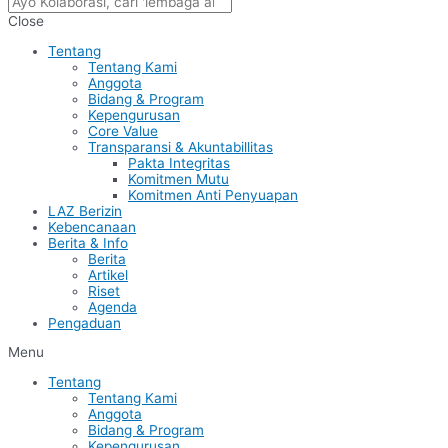
Close
Tentang
Tentang Kami
Anggota
Bidang & Program
Kepengurusan
Core Value
Transparansi & Akuntabillitas
Pakta Integritas
Komitmen Mutu
Komitmen Anti Penyuapan
LAZ Berizin
Kebencanaan
Berita & Info
Berita
Artikel
Riset
Agenda
Pengaduan
Menu
Tentang
Tentang Kami
Anggota
Bidang & Program
Kepengurusan