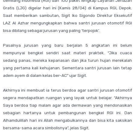
Gemilang Indonesia (RGI) dan 100 paket lengkap Layanan Jenazah
Gratis (LJG) digelar hari ini (Kamis 28/04) di Kampus RGI, Depok.
Saat memberikan sambutan, Sigit Iko Sigondo Direktur Eksekutif
LAZ Al Azhar mengungkapkan bahwa santri jurusan otomotif RGI
bisa dibilang sebagai jurusan yang paling ‘terpojok’.
Pasalnya jurusan yang baru berjalan 5 angkatan ini belum
mempunyai bengkel sendiri saat materi praktek. “Jika cuaca
sedang panas, mereka kepanasan dan jika turun hujan merekalah
yang pertama kali kehujanan. Sementara santri jurusan lain tetap
adem ayem di dalam kelas ber-AC” ujar Sigit.
Akhirnya ini membuat ia terus berdoa agar santri jurusan otomotif
segera mendapatkan ruangan yang layak untuk belajar. “Akhirnya
Saya berdoa tiap malam agar ada dermawan yang mendonasikan
sebagian hartanya untuk pembangunan bengkel RGI ini. Dan
Alhamdulillah hari ini Allah mengabulkannya dan bisa kita saksikan
bersama-sama acara simbolisnya”, jelas Sigit.