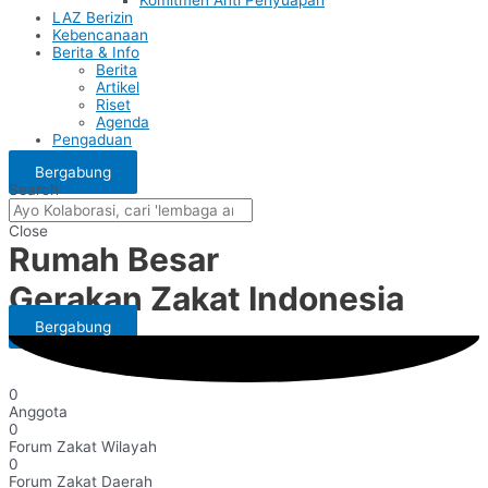
LAZ Berizin
Kebencanaan
Berita & Info
Berita
Artikel
Riset
Agenda
Pengaduan
Bergabung
Search
Close
Rumah Besar
Gerakan Zakat Indonesia
Bergabung
0
Anggota
0
Forum Zakat Wilayah
0
Forum Zakat Daerah