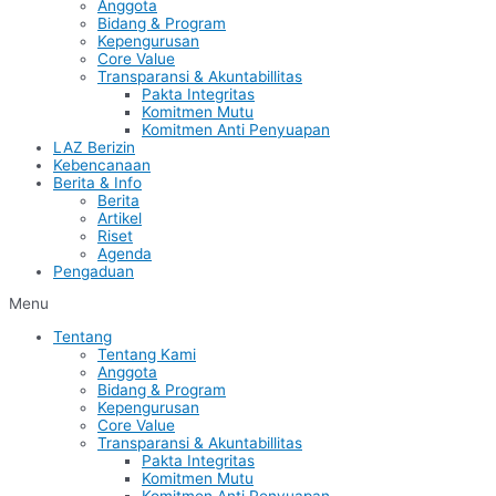
Anggota
Bidang & Program
Kepengurusan
Core Value
Transparansi & Akuntabillitas
Pakta Integritas
Komitmen Mutu
Komitmen Anti Penyuapan
LAZ Berizin
Kebencanaan
Berita & Info
Berita
Artikel
Riset
Agenda
Pengaduan
Menu
Tentang
Tentang Kami
Anggota
Bidang & Program
Kepengurusan
Core Value
Transparansi & Akuntabillitas
Pakta Integritas
Komitmen Mutu
Komitmen Anti Penyuapan