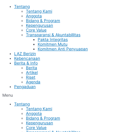
Tentang
Tentang Kami
Anggota
Bidang & Program
Kepengurusan
Core Value
Transparansi & Akuntabillitas
Pakta Integritas
Komitmen Mutu
Komitmen Anti Penyuapan
LAZ Berizin
Kebencanaan
Berita & Info
Berita
Artikel
Riset
Agenda
Pengaduan
Menu
Tentang
Tentang Kami
Anggota
Bidang & Program
Kepengurusan
Core Value