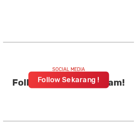
SOCIAL MEDIA
Follow Sekarang !
Follow FOZ di Instagram!